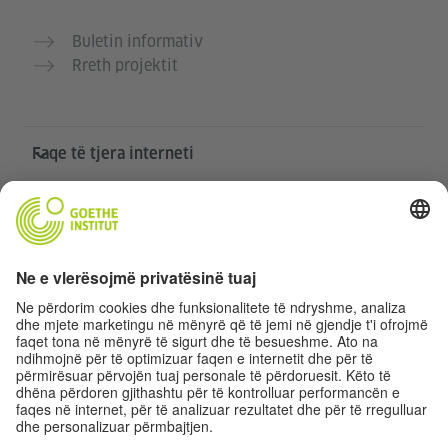
Buletin informativ
Rreth projektit
Faqe të tjera interneti
Komuniteti “Gjermanisht për ty”
Ushtro gjermanisht falas
Kurse gjermanisht të Goethe-Institutit
Portali për mësuesit „Deutschstunde“
Privatësia dhe Qasja pa pengesa
Rregullimet e sferës private
Qasja pa pengesa