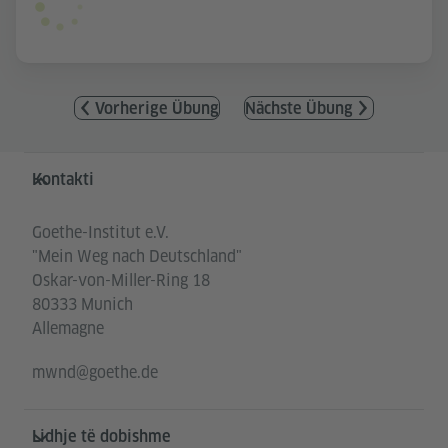
Vorherige Übung
Nächste Übung
Service- und Informationsbereich
Kontakti
Goethe-Institut e.V.
"Mein Weg nach Deutschland"
Oskar-von-Miller-Ring 18
80333 Munich
Allemagne
mwnd@goethe.de
Lidhje të dobishme