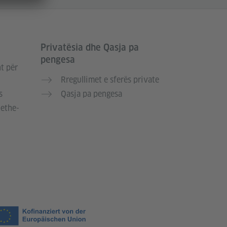
Privatësia dhe Qasja pa
pengesa
t për
Rregullimet e sferës private
s
Qasja pa pengesa
oethe-