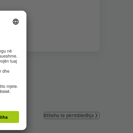
Kthehu te përmbledhja