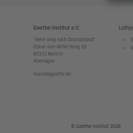
Goethe-Institut e.V.
Lidhj
Service- und Informationsbereich
"Mein Weg nach Deutschland"
B
Oskar-von-Miller-Ring 18
R
80333 Munich
Allemagne
mwnd@goethe.de
© Goethe-Institut 2026