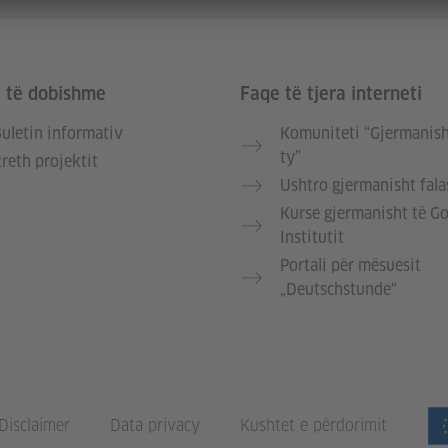
e të dobishme
Faqe të tjera interneti
uletin informativ
Komuniteti “Gjermanish
ty”
reth projektit
Ushtro gjermanisht fala
Kurse gjermanisht të G
Institutit
Portali për mësuesit
„Deutschstunde“
Disclaimer
Data privacy
Kushtet e përdorimit