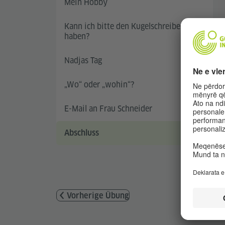
Mein Hobby
Kann ich bitte den Kugelschreiber
haben?
Nadjas Tag
„Wo“ oder „wohin“?
E-Mail an Frau Schneider
Abschluss
Vorherige Übung