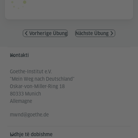
Vorherige Übung
Nächste Übung
Service- und Informationsbereich
Kontakti
Goethe-Institut e.V.
"Mein Weg nach Deutschland"
Oskar-von-Miller-Ring 18
80333 Munich
Allemagne
mwnd@goethe.de
Lidhje të dobishme