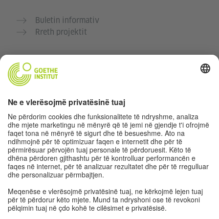
Buletin informativ
Rreth projektit
Faqe të tjera interneti
Komuniteti “Gjermanisht për ty”
Ushtro gjermanisht falas
Kurse gjermanisht të Goethe-Institutit
Portali për mësuesit „Deutschstunde“
Privatësia dhe Qasja pa pengesa
Rregullimet e sferës private
Qasja pa pengesa