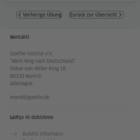
Vorherige Übung
Zurück zur Übersicht
Service- und Informationsbereich
Kontakti
Goethe-Institut e.V.
"Mein Weg nach Deutschland"
Oskar-von-Miller-Ring 18
80333 Munich
Allemagne
mwnd@goethe.de
Lidhje të dobishme
Buletin informativ