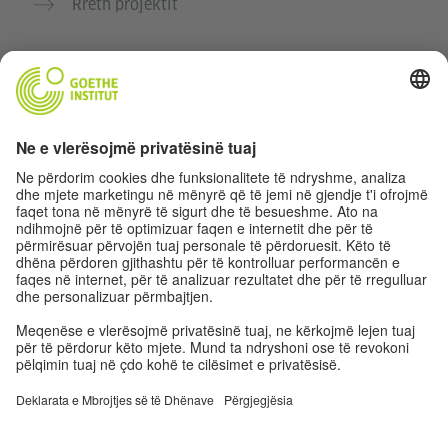
Rreth projektit
Faqe të tjera interneti
Komuniteti “Gjermanisht për ty”
Ushtro gjermanisht falas
Kurse gjermanisht të Goethe-Institutit
Portali për mësuesit „Deutschstunde“
Privatësia dhe Qasja pa pengesa
Rregullimet e sferës private
Qasja pa pengesa