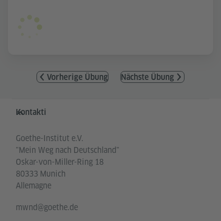
Vorherige Übung
Nächste Übung
Service- und Informationsbereich
Kontakti
Goethe-Institut e.V.
"Mein Weg nach Deutschland"
Oskar-von-Miller-Ring 18
80333 Munich
Allemagne
mwnd@goethe.de