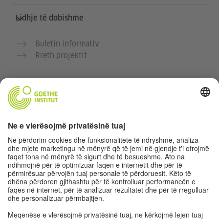
Lidhje të dobishme
Buletin informativ
Rreth projektit
Faqe të tjera interneti
Komuniteti “Gjermanisht për ty”
Ushtro gjermanisht falas
Kurse gjermanisht të Goethe-Institutit
Portali për mësuesit „Deutschstunde“
Privatësia dhe Qasja pa pengesa