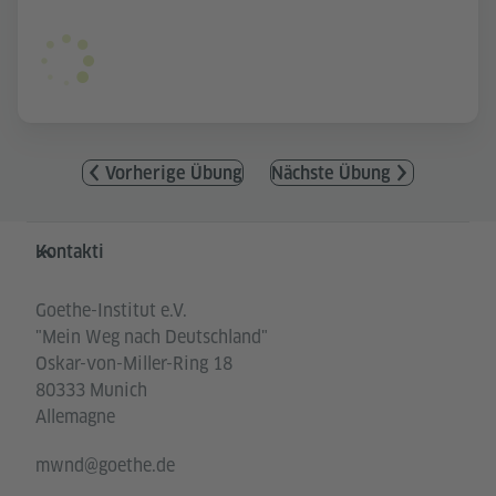
Vorherige Übung
Nächste Übung
Service- und Informationsbereich
Kontakti
Goethe-Institut e.V.
"Mein Weg nach Deutschland"
Oskar-von-Miller-Ring 18
80333 Munich
Allemagne
mwnd@goethe.de