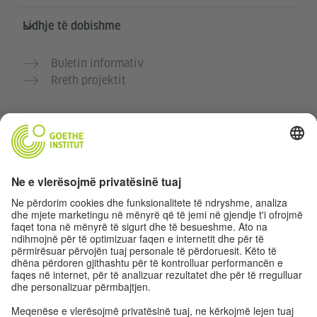
Lidhje të dobishme
Buletin informativ
Rreth projektit
Faqe të tjera interneti
Komuniteti “Gjermanisht për ty”
Ushtro gjermanisht falas
Kurse gjermanisht të Goethe-Institutit
Portali për mësuesit „Deutschstunde“
Privatësia dhe Qasja pa pengesa