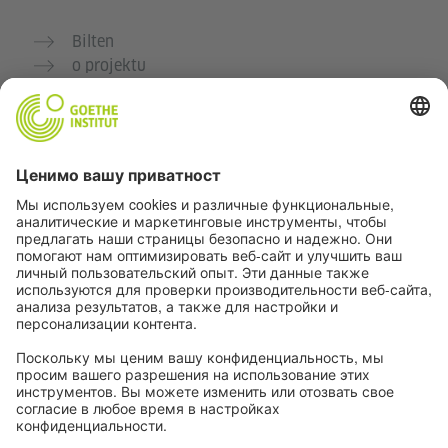
Bilten
o projektu
Dodatne veb stranice
Zajednica „Deutsch für dich“
Vežbajte nemački besplatno
Kurse nemačkog jezika Goethe-Instituta
Portal za nastavnike „Deutschstunde“
Privatnost i pristupačnost
Podešavanja privatnosti
Pristupačnost