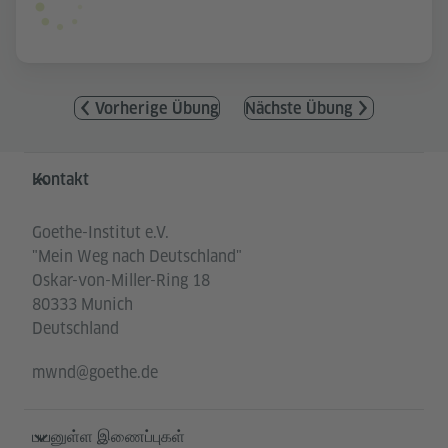
Vorherige Übung
Nächste Übung
Service- und Informationsbereich
Kontakt
Goethe-Institut e.V.
"Mein Weg nach Deutschland"
Oskar-von-Miller-Ring 18
80333 Munich
Deutschland
mwnd@goethe.de
பயனுள்ள இணைப்புகள்