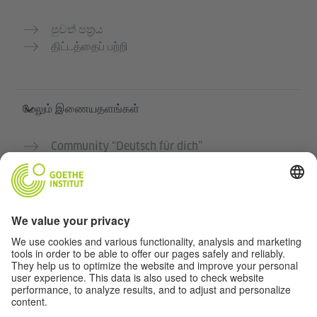
පුවත් පත්‍රය
திட்டத்தைப் பற்றி
மேலும் இணையதளங்கள்
Community “Deutsch für dich”
ஜெர்மன் மொழியை இலவசமாக பயிற்சி செய்யுங்கள்
கோய்த் இன்ஸ்டிடியூட்டின் ஜெர்மன் பாடநெறிகள்
ஆசிரியர் போர்டல் "Deutschstunde"
தனியுரிமை மற்றும் அணுகல் வசதி
தனியுரிமை அமைப்புகள்
அணுகல் வசதி