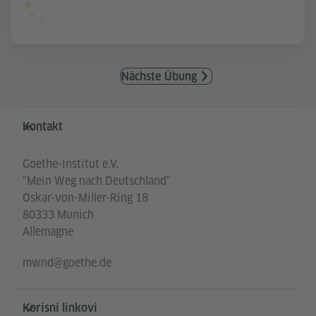
Nächste Übung
Service- und Informationsbereich
Kontakt
Goethe-Institut e.V.
"Mein Weg nach Deutschland"
Oskar-von-Miller-Ring 18
80333 Munich
Allemagne
mwnd@goethe.de
Korisni linkovi