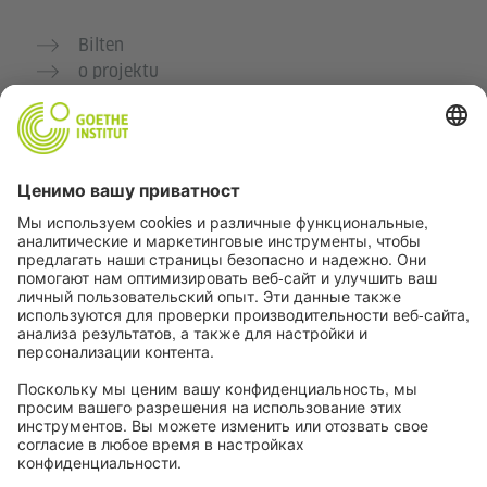
Bilten
o projektu
Dodatne veb stranice
Zajednica „Deutsch für dich“
Vežbajte nemački besplatno
Kurse nemačkog jezika Goethe-Instituta
Portal za nastavnike „Deutschstunde“
Privatnost i pristupačnost
Podešavanja privatnosti
Pristupačnost