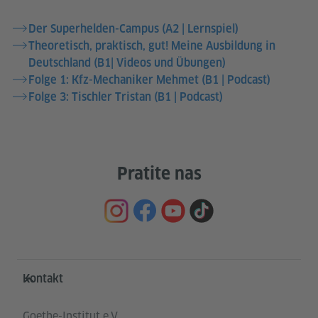
Der Superhelden-Campus (A2 | Lernspiel)
Theoretisch, praktisch, gut! Meine Ausbildung in
Deutschland (B1| Videos und Übungen)
Folge 1: Kfz-Mechaniker Mehmet (B1 | Podcast)
Folge 3: Tischler Tristan (B1 | Podcast)
Pratite nas
Service- und Informationsbereich
Kontakt
Goethe-Institut e.V.