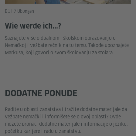
B1 | 7 Übungen
Wie werde ich...?
Saznajete više o dualnom i školskom obrazovanju u
Nemačkoj i vežbate rečnik na tu temu. Takođe upoznajete
Markusa, koji govori o svom školovanju za stolara.
DODATNE PONUDE
Radite u oblasti zanatstva i tražite dodatne materijale da
vežbate nemački i informišete se o ovoj oblasti? Ovde
možete pronaći dodatne materijale i informacije o jeziku,
početku karijere i radu u zanatstvu.