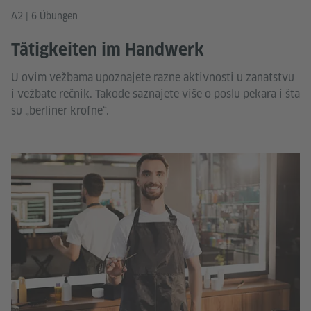
A2 | 6 Übungen
Tätigkeiten im Handwerk
U ovim vežbama upoznajete razne aktivnosti u zanatstvu
i vežbate rečnik. Takođe saznajete više o poslu pekara i šta
su „berliner krofne“.