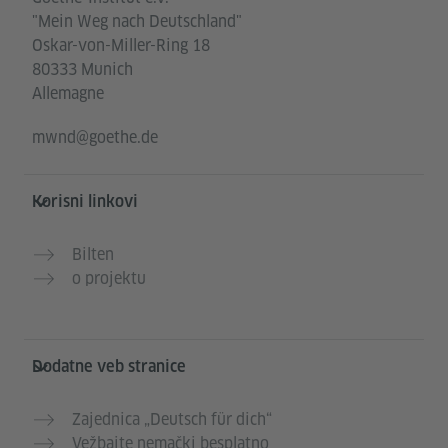
"Mein Weg nach Deutschland"
Oskar-von-Miller-Ring 18
80333 Munich
Allemagne
mwnd@goethe.de
Korisni linkovi
Bilten
o projektu
Dodatne veb stranice
Zajednica „Deutsch für dich“
Vežbajte nemački besplatno