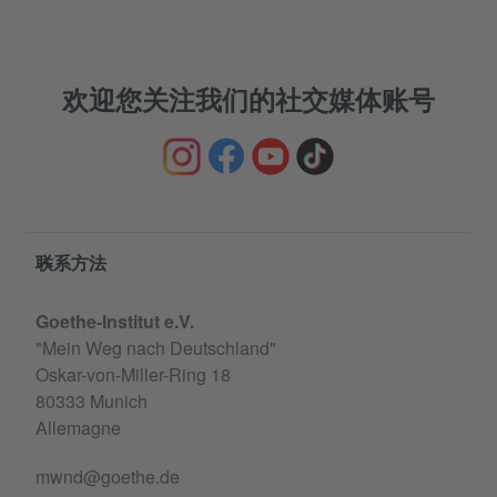
欢迎您关注我们的社交媒体账号
Service- und Informationsbereich
联系方法
Goethe-Institut e.V.
"Mein Weg nach Deutschland"
Oskar-von-Miller-Ring 18
80333 Munich
Allemagne
mwnd@goethe.de