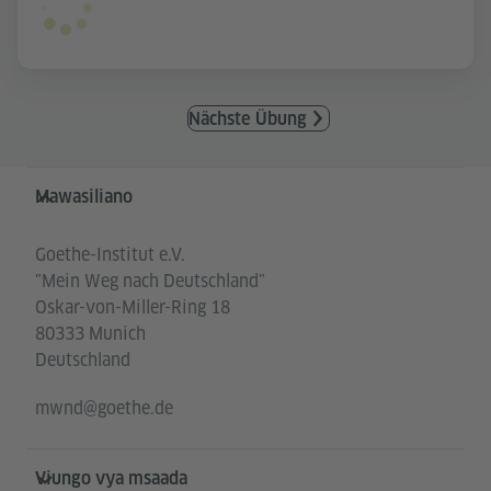
Nächste Übung
Service- und Informationsbereich
Mawasiliano
Goethe-Institut e.V.
"Mein Weg nach Deutschland"
Oskar-von-Miller-Ring 18
80333 Munich
Deutschland
mwnd@goethe.de
Viungo vya msaada