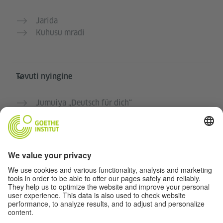
Jarida
Kuhusu mradi
Tovuti nyingine
Jumuiya „Deutsch für dich“
Jifunze Kijerumani bila malipo
Kozi za Kijerumani za Goethe-Institut
Tovuti ya walimu “Deutschstunde”
Faragha na Ufikiaji
Taratibu ya faragha
Ufikiaji bila vikwazo