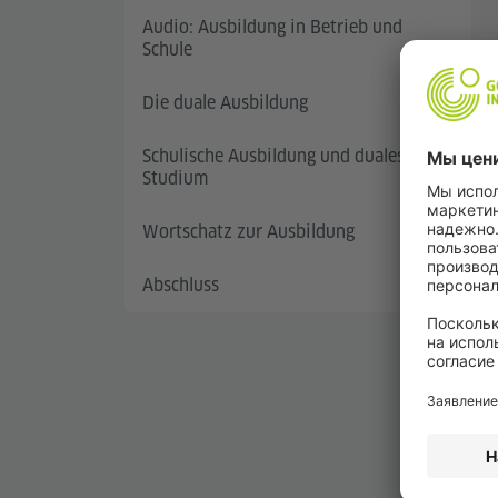
Audio: Ausbildung in Betrieb und
Schule
Die duale Ausbildung
Schulische Ausbildung und duales
Studium
Wortschatz zur Ausbildung
Abschluss