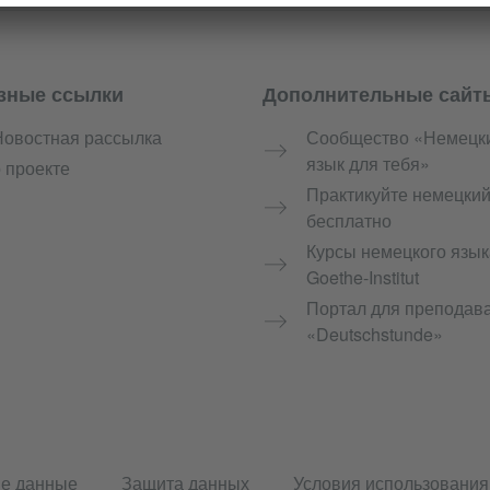
зные ссылки
Дополнительные сайт
Новостная рассылка
Сообщество «Немецк
язык для тебя»
 проекте
Практикуйте немецки
бесплатно
Курсы немецкого язык
Goethe-Institut
Портал для преподав
«Deutschstunde»
е данные
Защита данных
Условия использования