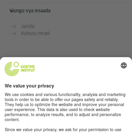
Viungo vya msaada
Jarida
Kuhusu mradi
Tovuti nyingine
Jumuiya „Deutsch für dich“
Jifunze Kijerumani bila malipo
Kozi za Kijerumani za Goethe-Institut
Tovuti ya walimu “Deutschstunde”
Faragha na Ufikiaji