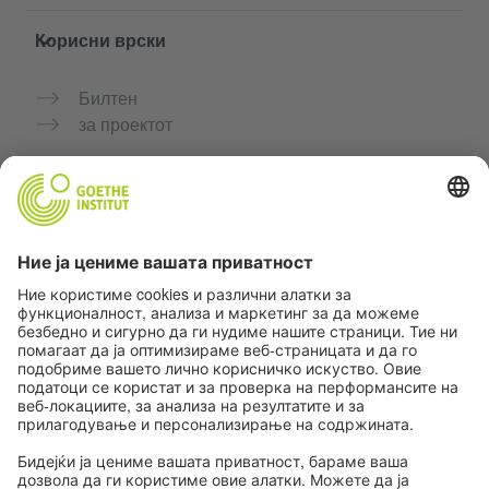
Корисни врски
Билтен
за проектот
Дополнителни веб-страници
Заедница „Германски јазик за тебе"
Вежбајте германски бесплатно
Курсеви по германски јазик на Goethe-Institut
Портал за наставници „Deutschstunde“
Приватност и пристапност