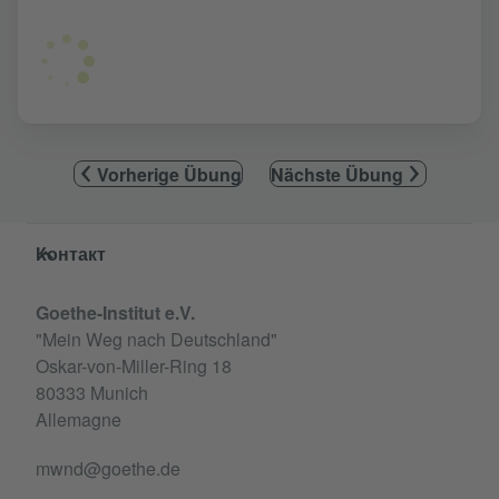
Vorherige Übung
Nächste Übung
Service- und Informationsbereich
Контакт
Goethe-Institut e.V.
"Mein Weg nach Deutschland"
Oskar-von-Miller-Ring 18
80333 Munich
Allemagne
mwnd@goethe.de