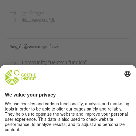
පුවත් පත්‍රය
திட்டத்தைப் பற்றி
மேலும் இணையதளங்கள்
Community “Deutsch für dich”
ஜெர்மன் மொழியை இலவசமாக பயிற்சி செய்யுங்கள்
கோய்த் இன்ஸ்டிடியூட்டின் ஜெர்மன் பாடநெறிகள்
ஆசிரியர் போர்டல் "Deutschstunde"
தனியுரிமை மற்றும் அணுகல் வசதி
தனியுரிமை அமைப்புகள்
அணுகல் வசதி