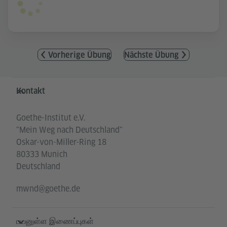
Vorherige Übung
Nächste Übung
Service- und Informationsbereich
Kontakt
Goethe-Institut e.V.
"Mein Weg nach Deutschland"
Oskar-von-Miller-Ring 18
80333 Munich
Deutschland
mwnd@goethe.de
பயனுள்ள இணைப்புகள்