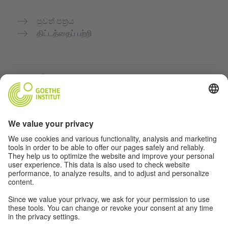
පුවත් පත්‍රය
திட்டத்தைப் பற்றி
மேலும் இணையதளங்கள்
Community “Deutsch für dich”
ஜெர்மன் மொழியை இலவசமாக பயிற்சி செய்யுங்கள்
கோய்த் இன்ஸ்டிடியூட்டின் ஜெர்மன் பாடநெறிகள்
ஆசிரியர் போர்டல் "Deutschstunde"
தனியுரிமை மற்றும் அணுகல் வசதி
தனியுரிமை அமைப்புகள்
அணுகல் வசதி