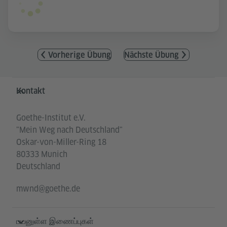
Vorherige Übung
Nächste Übung
Service- und Informationsbereich
Kontakt
Goethe-Institut e.V.
"Mein Weg nach Deutschland"
Oskar-von-Miller-Ring 18
80333 Munich
Deutschland
mwnd@goethe.de
பயனுள்ள இணைப்புகள்