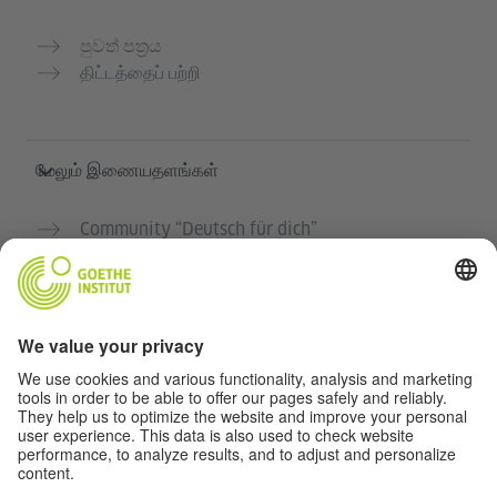
පුවත් පත්‍රය
திட்டத்தைப் பற்றி
மேலும் இணையதளங்கள்
Community “Deutsch für dich”
ஜெர்மன் மொழியை இலவசமாக பயிற்சி செய்யுங்கள்
கோய்த் இன்ஸ்டிடியூட்டின் ஜெர்மன் பாடநெறிகள்
ஆசிரியர் போர்டல் "Deutschstunde"
தனியுரிமை மற்றும் அணுகல் வசதி
தனியுரிமை அமைப்புகள்
அணுகல் வசதி