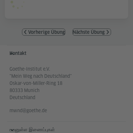
Vorherige Übung
Nächste Übung
Service- und Informationsbereich
Kontakt
Goethe-Institut e.V.
"Mein Weg nach Deutschland"
Oskar-von-Miller-Ring 18
80333 Munich
Deutschland
mwnd@goethe.de
பயனுள்ள இணைப்புகள்