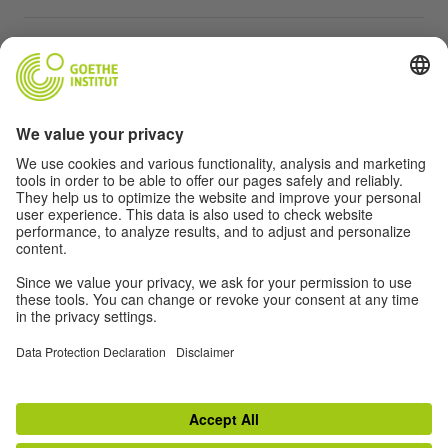
Karagdagang mga website
Community “Deutsch für dich”
Magpraktis ng German nang libre
Mga kursong Aleman ng Goethe-Institut
Portal para sa mga guro “Deutschstunde”
Pribasiya at Pag-accessibilidad
Protección de datos y accesibilidad
Kakayahang makalapit