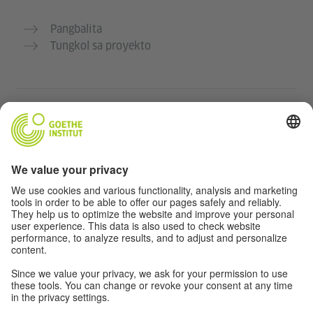
Pangbalita
Tungkol sa proyekto
Karagdagang mga website
Community “Deutsch für dich”
Magpraktis ng German nang libre
Mga kursong Aleman ng Goethe-Institut
Portal para sa mga guro “Deutschstunde”
Pribasiya at Pag-accessibilidad
Protección de datos y accesibilidad
Kakayahang makalapit