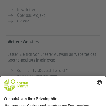
Newsletter
Über das Projekt
Glossar
Weitere Websites
Lassen Sie sich von unserer Auswahl an Websites des
Goethe-Instituts inspirieren:
Community „Deutsch für dich“
Kostenlos Deutsch üben
Deutschkurse des Goethe-Instituts
Lehrkräfteportal „Deutschstunde“