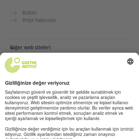
Bülten
Proje hakkında
Diğer web siteleri
Community „Deutsch für dich“
Ücretsiz Almanca pratiği yapın
Goethe-Institut’in Almanca kursları
Öğretmen portalı “Deutschstunde”
Gizlilik ve erişilebilirlik
Gizlilik ayarları
Erişilebilirlik