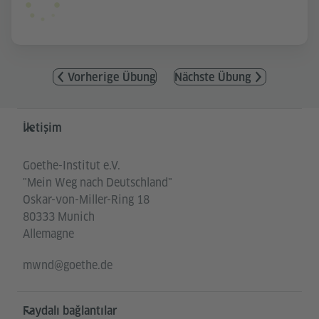
Vorherige Übung
Nächste Übung
Service- und Informationsbereich
İletişim
Goethe-Institut e.V.
"Mein Weg nach Deutschland"
Oskar-von-Miller-Ring 18
80333 Munich
Allemagne
mwnd@goethe.de
Faydalı bağlantılar