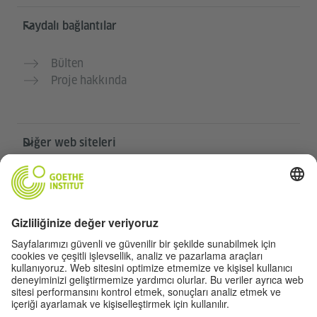
Faydalı bağlantılar
Bülten
Proje hakkında
Diğer web siteleri
Community „Deutsch für dich“
Ücretsiz Almanca pratiği yapın
Goethe-Institut’in Almanca kursları
Öğretmen portalı “Deutschstunde”
Gizlilik ve erişilebilirlik