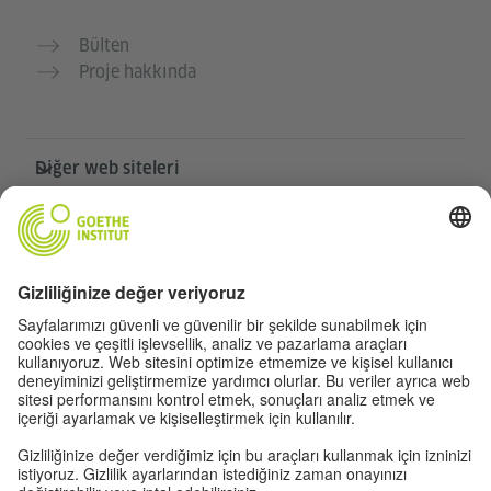
Bülten
Proje hakkında
Diğer web siteleri
Community „Deutsch für dich“
Ücretsiz Almanca pratiği yapın
Goethe-Institut’in Almanca kursları
Öğretmen portalı “Deutschstunde”
Gizlilik ve erişilebilirlik
Gizlilik ayarları
Erişilebilirlik