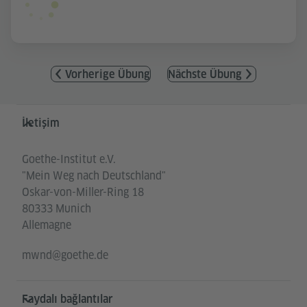
Vorherige Übung
Nächste Übung
Service- und Informationsbereich
İletişim
Goethe-Institut e.V.
"Mein Weg nach Deutschland"
Oskar-von-Miller-Ring 18
80333 Munich
Allemagne
mwnd@goethe.de
Faydalı bağlantılar