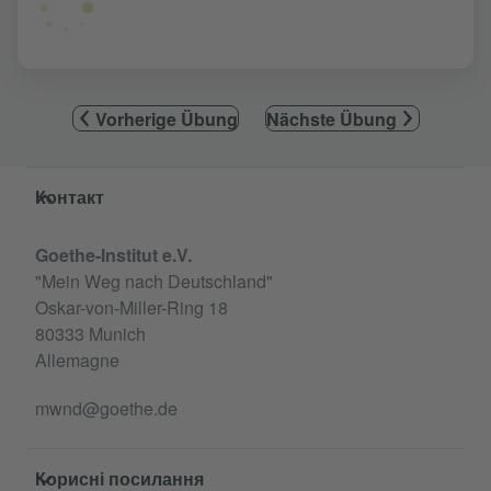
Vorherige Übung
Nächste Übung
Service- und Informationsbereich
Контакт
Goethe-Institut e.V.
"Mein Weg nach Deutschland"
Oskar-von-Miller-Ring 18
80333 Munich
Allemagne
mwnd@goethe.de
Корисні посилання