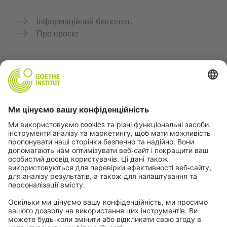
Інформаційний бюлетень
Про проєкт
Додаткові вебсайти
Community “Deutsch für dich”
Практикуйте німецьку безкоштовно
Курси німецької мови Goethe-Institut
Портал для вчителів «Deutschstunde»
Конфіденційність і доступність
Налаштування конфіденційності
Доступність