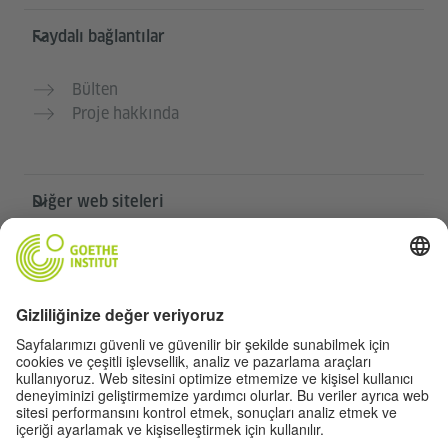
Faydalı bağlantılar
Bülten
Proje hakkında
Diğer web siteleri
Community „Deutsch für dich“
Ücretsiz Almanca pratiği yapın
Goethe-Institut’in Almanca kursları
Öğretmen portalı “Deutschstunde”
Gizlilik ve erişilebilirlik