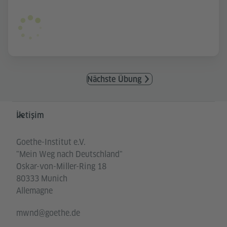
Nächste Übung
Service- und Informationsbereich
İletişim
Goethe-Institut e.V.
"Mein Weg nach Deutschland"
Oskar-von-Miller-Ring 18
80333 Munich
Allemagne
mwnd@goethe.de