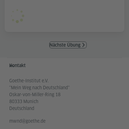
Nächste Übung
Service- und Informationsbereich
Kontakt
Goethe-Institut e.V.
"Mein Weg nach Deutschland"
Oskar-von-Miller-Ring 18
80333 Munich
Deutschland
mwnd@goethe.de