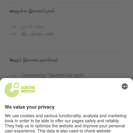
பயனுள்ள இணைப்புகள்
පුවත් පත්‍රය
திட்டத்தைப் பற்றி
மேலும் இணையதளங்கள்
Community “Deutsch für dich”
ஜெர்மன் மொழியை இலவசமாக பயிற்சி செய்யுங்கள்
கோய்த் இன்ஸ்டிடியூட்டின் ஜெர்மன் பாடநெறிகள்
ஆசிரியர் போர்டல் "Deutschstunde"
தனியுரிமை மற்றும் அணுகல் வசதி