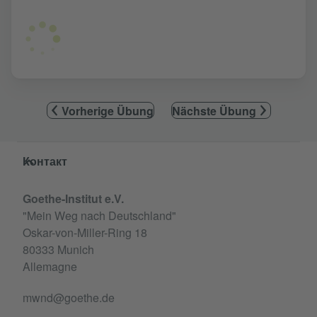
Vorherige Übung
Nächste Übung
Service- und Informationsbereich
Контакт
Goethe-Institut e.V.
"Mein Weg nach Deutschland"
Oskar-von-Miller-Ring 18
80333 Munich
Allemagne
mwnd@goethe.de