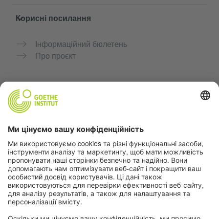
Корисні посилання
Інформаційний бюлетень
Про проєкт
Додаткові вебсайти
Community “Deutsch für dich”
Практикуйте німецьку безкоштовно
Курси німецької мови Goethe-Institut
Портал для вчителів «Deutschstunde»
Конфіденційність і доступність