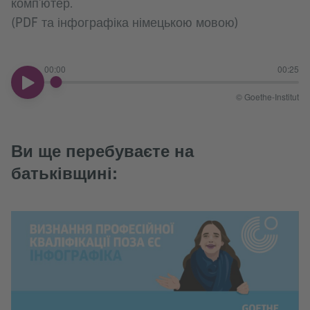
комп'ютер.
(PDF та інфографіка німецькою мовою)
00:00
00:25
00:00
© Goethe-Institut
Ви ще перебуваєте на
батьківщині: