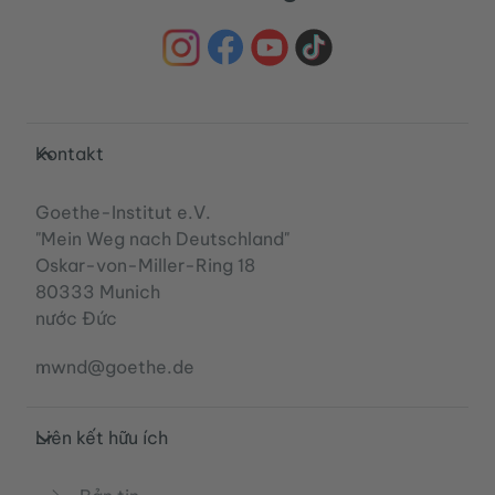
Service- und Informationsbereich
Kontakt
Goethe-Institut e.V.
"Mein Weg nach Deutschland"
Oskar-von-Miller-Ring 18
80333 Munich
nước Đức
mwnd@goethe.de
Liên kết hữu ích