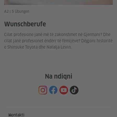
A2 | 5 Übungen
Wunschberufe
Cilat profesione janë më të zakonshmet në Gjermani? Dhe
cilat janë profesionet ëndërr të fëmijëve? Dëgjoni historitë
e Shinsuke Toyota dhe Natalja Levin.
Na ndiqni
Service- und Informationsbereich
Kontakti