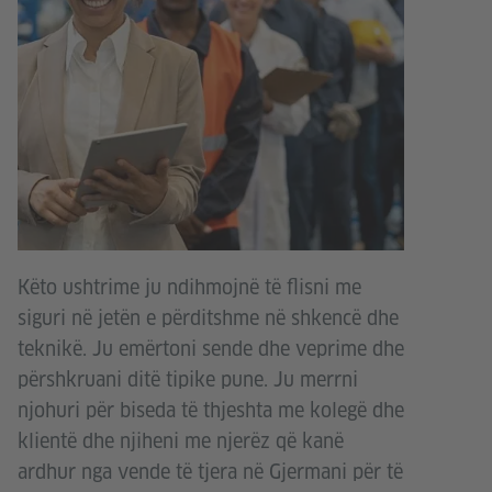
Këto ushtrime ju ndihmojnë të flisni me
siguri në jetën e përditshme në shkencë dhe
teknikë. Ju emërtoni sende dhe veprime dhe
përshkruani ditë tipike pune. Ju merrni
njohuri për biseda të thjeshta me kolegë dhe
klientë dhe njiheni me njerëz që kanë
ardhur nga vende të tjera në Gjermani për të