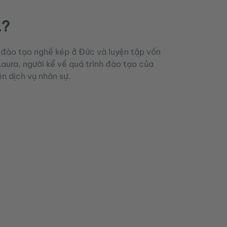
.?
 đào tạo nghề kép ở Đức và luyện tập vốn
aura, người kể về quá trình đào tạo của
ên dịch vụ nhân sự.