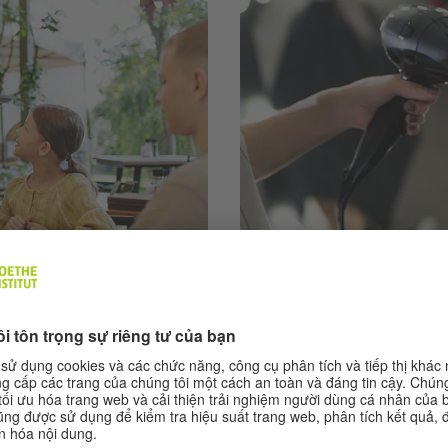
A2 | 5 Übungen
latz: im
Tätigkeiten im 
Trong các bài tập này, bạ
trong lĩnh vực dịch vụ và l
ại nơi làm việc trong nhà