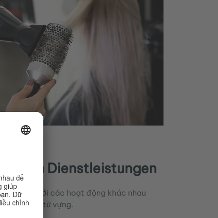
Bereich Dienstleistungen
n làm quen với các hoạt động khác nhau
uyện tập vốn từ vựng.