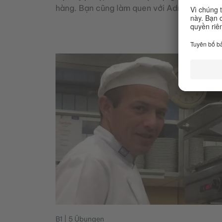
hàng. Bạn cũng làm quen với Adrian, người c
B1 | 5 Übungen