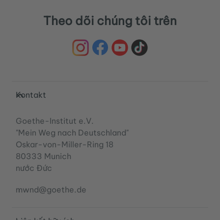
Theo dõi chúng tôi trên
Service- und Informationsbereich
Kontakt
Goethe-Institut e.V.
"Mein Weg nach Deutschland"
Oskar-von-Miller-Ring 18
80333 Munich
nước Đức
mwnd@goethe.de