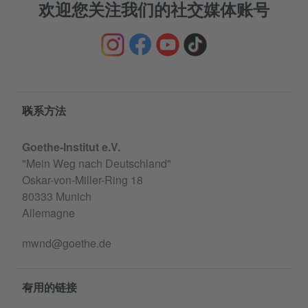
欢迎您关注我们的社交媒体账号
Service- und Informationsbereich
联系方法
Goethe-Institut e.V.
"Mein Weg nach Deutschland"
Oskar-von-Miller-Ring 18
80333 Munich
Allemagne
mwnd@goethe.de
有用的链接