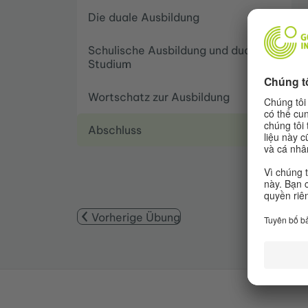
Die duale Ausbildung
Schulische Ausbildung und duales
Studium
Wortschatz zur Ausbildung
Abschluss
Vorherige Übung