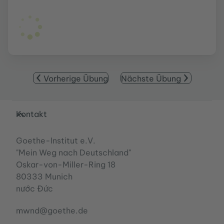
Vorherige Übung
Nächste Übung
Service- und Informationsbereich
Kontakt
Goethe-Institut e.V.
"Mein Weg nach Deutschland"
Oskar-von-Miller-Ring 18
80333 Munich
nước Đức
mwnd@goethe.de