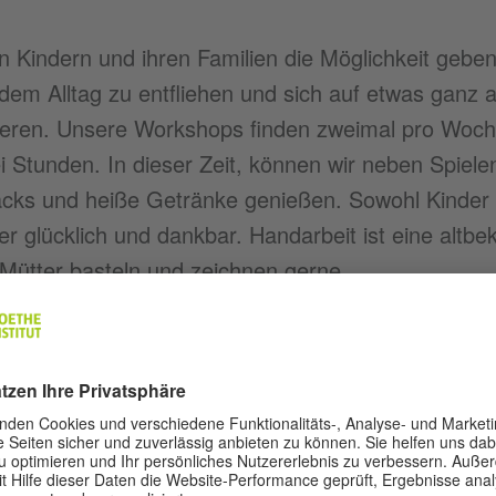
n Kindern und ihren Familien die Möglichkeit geben
dem Alltag zu entfliehen und sich auf etwas ganz 
ieren. Unsere Workshops finden zweimal pro Woch
i Stunden. In dieser Zeit, können wir neben Spiele
cks und heiße Getränke genießen. Sowohl Kinder a
r glücklich und dankbar. Handarbeit ist eine altb
 Mütter basteln und zeichnen gerne.
nsere Workshops thematisch ausgerichtet sind, kö
freien Lauf lassen und so ihre Kreativität weiterent
ten haben wir Pelztiere aus Papier, Tiermasken, P
er, Piratenhüte, Augenmuscheln, Puzzles und Hase
e Mal haben die Kinder ihre eigene kleine Theater