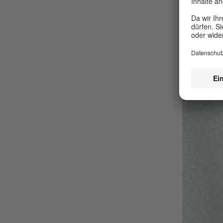
Material-
unterschi
auf lange
ich glaub