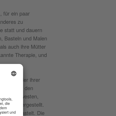
, für ein paar
anderes zu
e statt und dauern
n, Basteln und Malen
ls auch ihre Mütter
ekannte Therapie, und
nnen Kinder ihrer
wickeln. In den
apiertütenwesten,
nohren hergestellt.
bühne gebastelt. Die