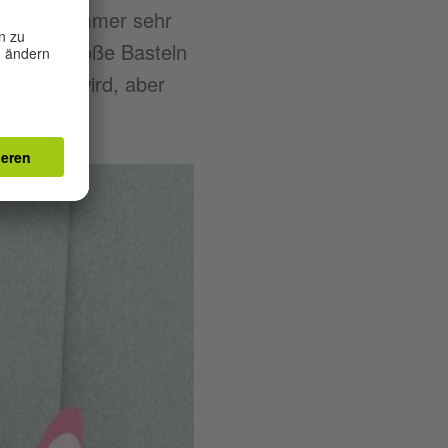
rgebnisse immer sehr
ass das bloße Basteln
er haben wird, aber
ählt.