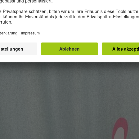
 und Dekorationswahl ist dabei frei, sodass die E
edlich und einzigartig sind. Man könnte meinen, d
 Sicht keinen großen Einfluss auf Kinder und Mütt
e, dass die Wirklichkeit eine andere Geschichte erz