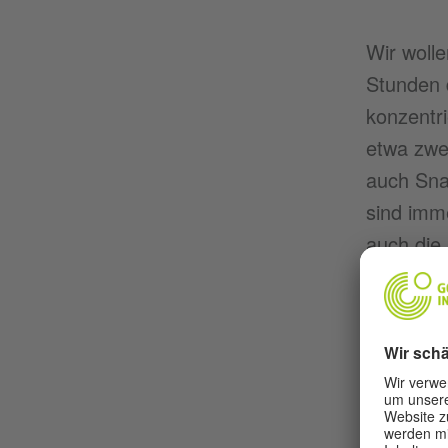
Wir wolle
Stunden 
konzentr
etwa zwe
auch Sna
sind imme
auch die
Obwohl u
Fantasie 
Werkstät
Ferngläs
Das letzt