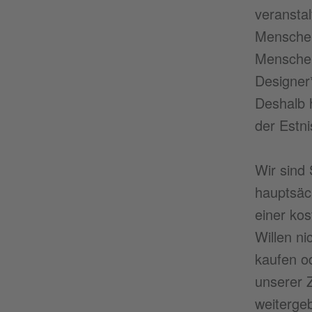
veransta
Menschen
Menschen.
Designer
Deshalb 
der Estn
Wir sind
hauptsäch
einer kos
Willen n
kaufen o
unserer 
weiterge