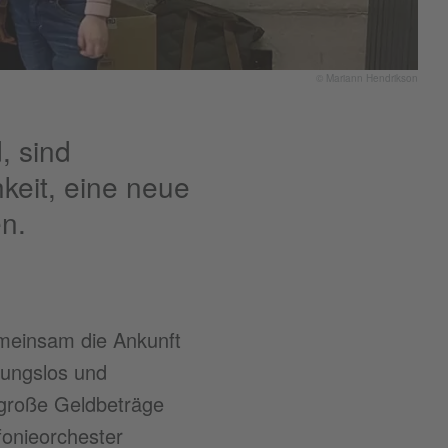
© Mariann Hendrikson
, sind
hkeit, eine neue
n.
meinsam die Ankunft
bungslos und
 große Geldbeträge
onieorchester