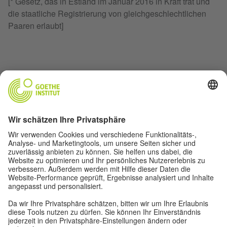
[* Gesetz, das in Estland im Januar 2016 in Kraft trat und
die staatliche Registrierung von gleichgeschlechtlichen
Paaren erlaubt]
AUTORIN
Karmen-Eliise Kiidron studiert Semiotik und Kulturtheorie
sowie Folklore an der Universität Tartu. Ihre Freizeit
verbringt sie mit Büchern, Musik und spannenden
Diskussionen, damit das Weltbild vielfältig bleibt.
DAS KÖNNTE EUCH AUCH GEFALLEN
Ein Systemfehler ist aufgetreten. Versuchen Sie es später
noch mal.