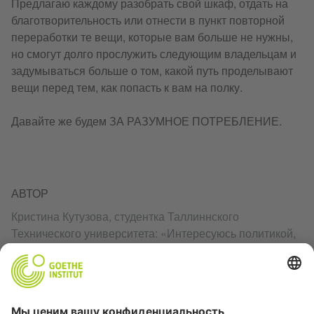
Предлагаю каждому разобрать свой шкаф, отдать на
благотворительность или отнести в пункт повторной
переработки те вещи, которые вам больше не нужны,
но смогут долго прослужить следующим владельцам и
задумываться больше о том, какой путь проделывают
вещи перед тем, как попасть к вам на полку.
Давайте же будем ЗА РАЗУМНОЕ ПОТРЕБЛЕНИЕ.
АВТОР
Кристина Кутузова, студентка Таллиннского
Технического университета: «Интересуюсь политикой,
мировыми проблемами и инновациями. Увлекаюсь
рисованием, фотографией, дебатами и
путешествиями.»