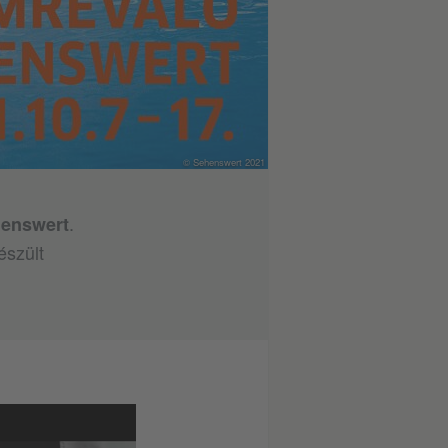
© Sehenswert 2021
.
henswert
észült