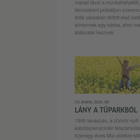
marad távol a munkahelyétől
táncosként próbáljon szerenc
örök városban töltött első est
elmennek egy bárba, ahol me
áldozatai lesznek.
CH, dráma, 2020, 98’
LÁNY A TŰPARKBÓL
1995 tavaszán, a zürichi nyílt
kábítószer-színtér felszámolá
tizenegy éves Mia vidékre köl