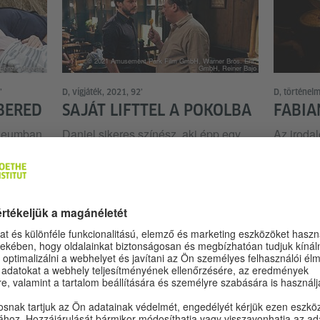
© 2021 Amusement Park Film GmbH, Warner Bros. Ent.
Fenzl, Majestic
GmbH, Reiner Bajo
’
D, vígjáték, 2021, 92’
D, történel
BERED
SAJÁT LIFTTEL A POKOLBA
FABIA
úzeumban
Daniel sikeres színész, aki épp egy
Az iroda
őnöke egy
szuperprodukció londoni
Jakob Fa
 ajánl:
meghallgatására indul, de a
reklámszö
 egy
repülőtérre menet még beugrik
kétes hír
kedvenc kocsmájába a hangulatos
barátja,
berlini Prenzlauer Berg negyedben. Itt
társaság
megszólítja egy lepukkant külsejű
megismer
férfi.
lánnyal, 
megjelen
alapvető 
ismeretl