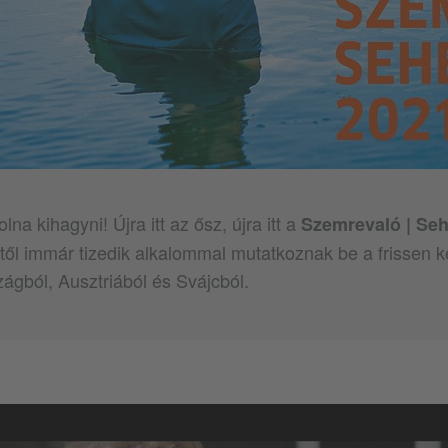
lna kihagyni! Újra itt az ősz, újra itt a
Szemrevaló | Se
től immár tizedik alkalommal mutatkoznak be a frissen k
ágból, Ausztriából és Svájcból.