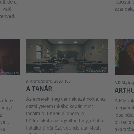
ett, de a
jogosan 
l való
szándéku
szenved.
© Golden Girls Film
iner/Amour Fou
A, dráma/Drama, 2020, 103‘
A-D-NL, tra
A TANÁR
ARTHU
Az ecsetek meg vannak számolva, az
k útnak
A középk
osztályterem inkább kopár, mint
 hegyi
megvárni
inspiráló. Ennek ellenére, a
z
lesz nál
börtöniskola az egyetlen hely, ahol a
ait.
ott racio
fiatalkorú bűnözők gondolatai kicsit
kül
akaratábó