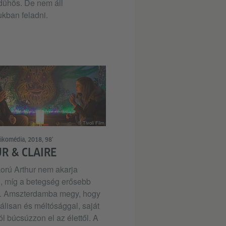
dühös. De nem áll
kban feladni.
© Tivoli Film
gikomédia, 2018, 98‘
R & CLAIRE
orú Arthur nem akarja
, míg a betegség erősebb
a. Amszterdamba megy, hogy
nálisan és méltósággal, saját
l búcsúzzon el az élettől. A