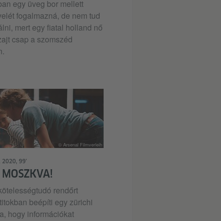
ban egy üveg bor mellett
velét fogalmazná, de nem tud
lni, mert egy fiatal holland nő
 zajt csap a szomszéd
n.
© Arsenal Filmverleih
, 2020, 99’
 MOSZKVA!
 kötelességtudó rendőrt
 titokban beépíti egy zürichi
a, hogy információkat