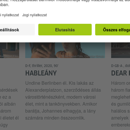
ironikus 
Komplizen Film
© Schramm Film, Christian Schulz
D-F, thriller, 2020, 90’
D-GB-A , do
HABLEÁNY
DEAR 
Undine Berlinben él. Kis lakás az
Három or
 kérdések
Alexanderplatzon, szerződéses állás
három fia
n ez a
várostörténészként, modern városi
meglehet
i albán
élet, mint a tankönyvekben. Amikor
és gumil
 három
barátja, Johannes elhagyja, a lány
halálos 
életet él
számára minden összeomlik.
amelyek 
 úgy
emberekr