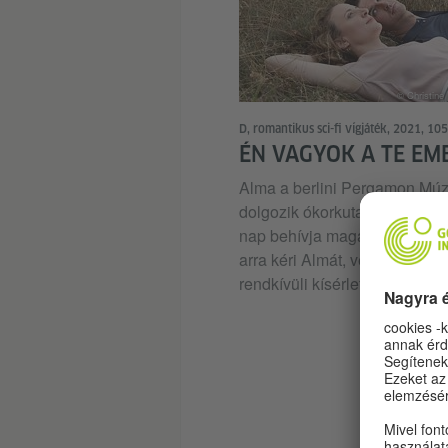
© Christine 
D, romantikus sci-fi vígjáték, 2021, 105
ÉN VAGYOK A TE EM
Alma a berlini Pergamon M
dolgozik ókorkutatóként. A f
nap behívja magához, és alkut
arra kéri Almát, vegyen részt
rendkívüli kísérletben.