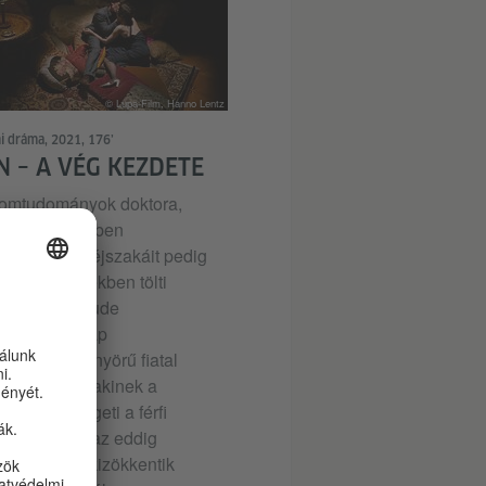
© Lupa-Film, Hanno Lentz
mi dráma, 2021, 176’
N – A VÉG KEZDETE
lomtudományok doktora,
bian napközben
vegeket ír, éjszakáit pedig
ű intézményekben tölti
 Stephan Labude
ában. Egy nap
kedik a gyönyörű fiatal
Corneliával, akinek a
ése megrengeti a férfi
cinizmusát: az eddig
en érzelmek kizökkentik