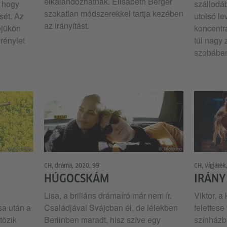
elkalandozhatnak. Elisabeth Berger
, hogy
szállodá
szokatlan módszerekkel tartja kezében
sét. Az
utolsó le
az irányítást.
éjükön
koncentrá
rénylet
túl nagy
szobába
© Ascot Elite
© Weltkino
CH, dráma, 2020, 99’
CH, vígjáték
HÚGOCSKÁM
IRÁNY
Lisa, a briliáns drámaíró már nem ír.
Viktor, a
sa után a
Családjával Svájcban él, de lélekben
felettese
tözik
Berlinben maradt, hisz szíve egy
színházb