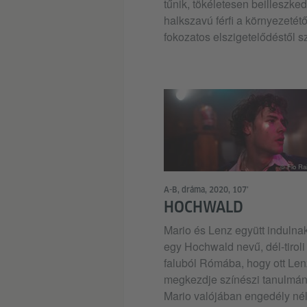
tűnik, tökéletesen beilleszked
halkszavú férfi a környezetétő
fokozatos elszigetelődéstől 
© Flo Ra
A-B, dráma, 2020, 107’
HOCHWALD
Mario és Lenz együtt indulna
egy Hochwald nevű, dél-tiroli
faluból Rómába, hogy ott Len
megkezdje színészi tanulmány
Mario valójában engedély nél