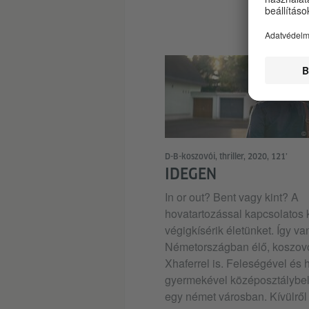
© 
D-B-koszovói, thriller, 2020, 121’
IDEGEN
In or out? Bent vagy kint? A
hovatartozással kapcsolatos
végigkísérik életünket. Így va
Németországban élő, koszovó
Xhaferrel is. Feleségével és
gyermekével középosztálybeli 
egy német városban. Kívülről