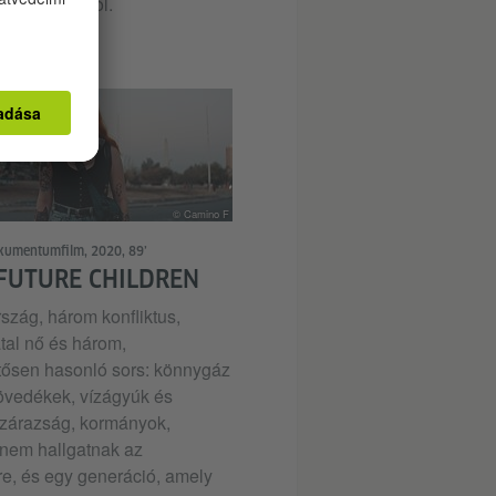
fatalizmusából.
© Camino F
kumentumfilm, 2020, 89’
FUTURE CHILDREN
szág, három konfliktus,
tal nő és három,
ősen hasonló sors: könnygáz
övedékek, vízágyúk és
szárazság, kormányok,
nem hallgatnak az
e, és egy generáció, amely