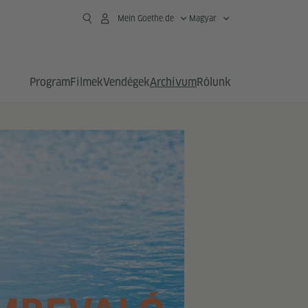
Mein Goethe.de
Magyar
Program
Filmek
Vendégek
Archívum
Rólunk