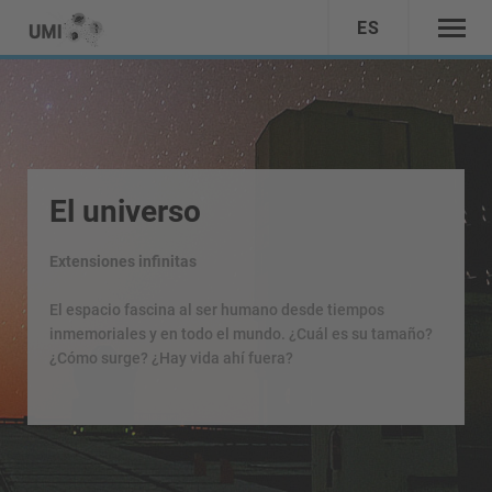
ES
El universo
Extensiones infinitas
El espacio fascina al ser humano desde tiempos
inmemoriales y en todo el mundo. ¿Cuál es su tamaño?
¿Cómo surge? ¿Hay vida ahí fuera?