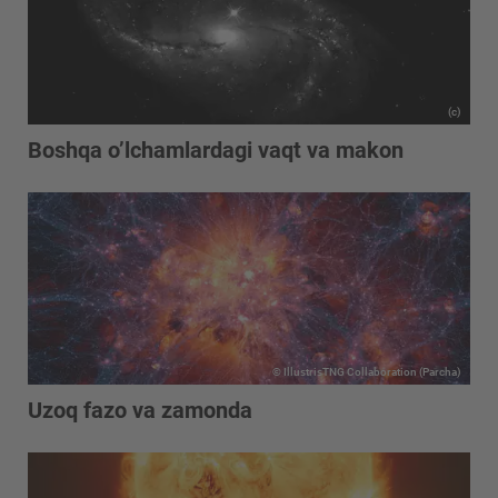
(c)
Boshqa o’lchamlardagi vaqt va makon
© IllustrisTNG Collaboration (Parcha)
Uzoq fazo va zamonda