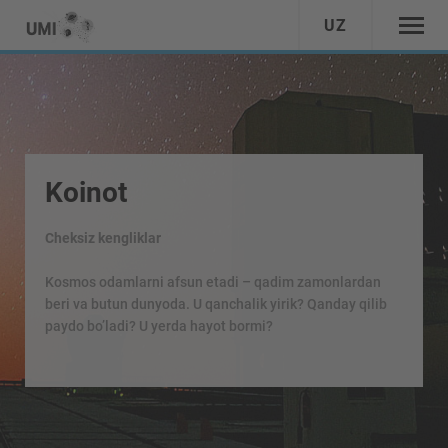
UZ
Koinot
Cheksiz kengliklar
Kosmos odamlarni afsun etadi – qadim zamonlardan
beri va butun dunyoda. U qanchalik yirik? Qanday qilib
paydo bo’ladi? U yerda hayot bormi?