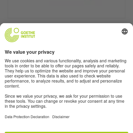
BOSH SAHIFA
MAVZULAR
KO‘RGAZMA
O’QUV MATERIALLARI
MULTIMEDIA
ALOQA