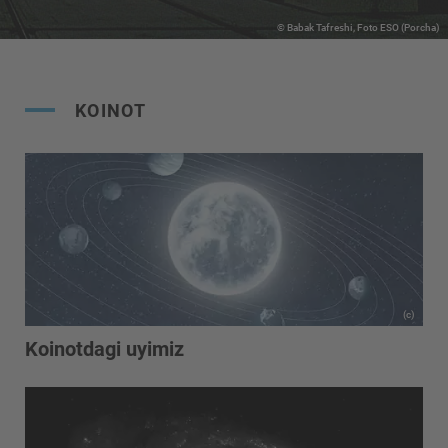
© Babak Tafreshi, Foto ESO (Porcha)
KOINOT
(c)
Koinotdagi uyimiz