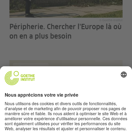
© Goethe-Institut
Péripherie. Chercher l'Europe là où
on en a plus besoin
© Colourbox
Ma ville européenne