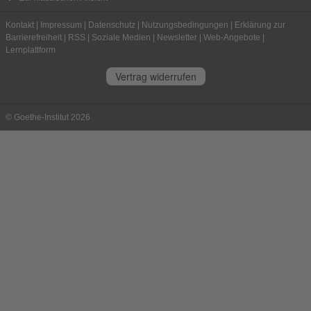
Kontakt
|
Impressum
|
Datenschutz
|
Nutzungsbedingungen
|
Erklärung zur
Barrierefreiheit
|
RSS
|
Soziale Medien
|
Newsletter
|
Web-Angebote
|
Lernplattform
Vertrag widerrufen
© Goethe-Institut 2026