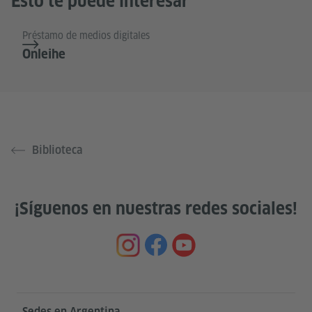
Esto te puede interesar
Préstamo de medios digitales
Onleihe
Biblioteca
¡Síguenos en nuestras redes sociales!
Service- und Informationsbereich
Sedes en Argentina