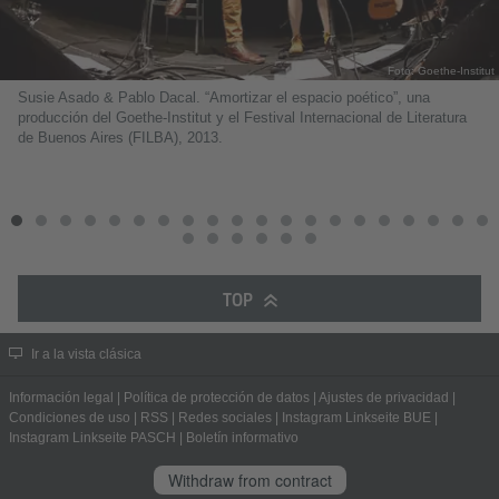
Foto: Goethe-Institut
Susie Asado & Pablo Dacal. “Amortizar el espacio poético”, una
producción del Goethe-Institut y el Festival Internacional de Literatura
de Buenos Aires (FILBA), 2013.
TOP
Ir a la vista clásica
Información legal
|
Política de protección de datos
|
Ajustes de privacidad
|
Condiciones de uso
|
RSS
|
Redes sociales
|
Instagram Linkseite BUE
|
Instagram Linkseite PASCH
|
Boletín informativo
Withdraw from contract