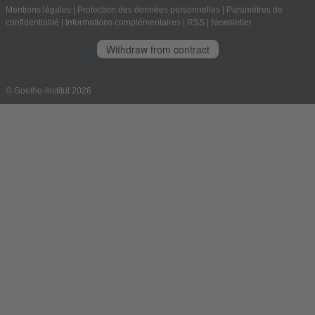
Mentions légales
|
Protection des données personnelles
|
Paramètres de
confidentialité
|
Informations complémentaires
|
RSS
|
Newsletter
Withdraw from contract
© Goethe-Institut 2026