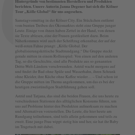
Hintergründe von bestimmten Herstellern und Produkten
berichten. Unsere Autorin Janna Degener hat sich die Kölner
Tour „Kölle Global“ für uns angesehen.
Samstagvormittag in der Kölner City. Ein Stückchen entfernt
vom bunten Treiben des Ökomarktes steht eine Gruppe junger
Leute. Einige von ihnen haben Zettel in der Hand, von denen
sie Texte ablesen, eine der Frauen gestikuliert dazu. Beim
Näherkommen wird auch der Schriftzug erkennbar, der auf der
weiß-roten Fahne prangt: „Kölle Global. Der
globalisierungskritische Stadtrundgang.“ Die Gruppe steckt
gerade mitten in einem Rollenspiel: Von einen auf den anderen
Tag, so die Geschichte, sind alle Produkte aus so genannten
Dritte-Welt-Ländern verschwunden. Astrid wacht morgens auf
und findet ihr Bad ohne Spüle und Wasserhahn, ihren Schrank
ohne Kleider, ihre Küche ohne Kaffee wieder… – Und schon ist
die Gruppe mitten im Thema angekommen, um das es bei der
heutigen zweistündigen Stadtführung gehen soll.
Astrid und Tatjana, das sind die beiden Frauen, die uns heute zu
verschiedenen Stationen des alltäglichen Konsums führen, um
uns auf Probleme hinter den Produkten aufmerksam zu machen
und Alternativen vorzustellen. Die Leute, die hier heute am
Rundgang teilnehmen, sind teils allein gekommen und teils zu
zweit. Eine junge Frau wippt stetig hin und her, sie hat ihr Baby
im Tragetuch mit dabei.