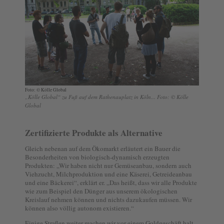
Foto: © Kölle Global
„Kölle Global“ zu Fuß auf dem Rathenauplatz in Köln... Foto: © Kölle
Global
Zertifizierte Produkte als Alternative
Gleich nebenan auf dem Ökomarkt erläutert ein Bauer die
Besonderheiten von biologisch-dynamisch erzeugten
Produkten: „Wir haben nicht nur Gemüseanbau, sondern auch
Viehzucht, Milchproduktion und eine Käserei, Getreideanbau
und eine Bäckerei“, erklärt er. „Das heißt, dass wir alle Produkte
wie zum Beispiel den Dünger aus unserem ökologischen
Kreislauf nehmen können und nichts dazukaufen müssen. Wir
können also völlig autonom existieren.“
Einige Straßen weiter machen wir vor einem Goldgeschäft halt,