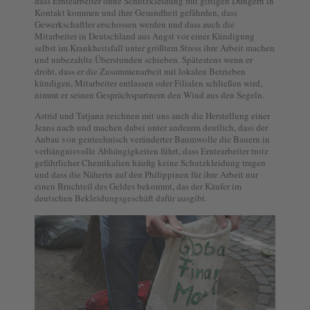
dass Erntearbeiter ohne Schutzkleidung mit giftigen Düngern in
Kontakt kommen und ihre Gesundheit gefährden, dass
Gewerkschaftler erschossen werden und dass auch die
Mitarbeiter in Deutschland aus Angst vor einer Kündigung
selbst im Krankheitsfall unter größtem Stress ihre Arbeit machen
und unbezahlte Überstunden schieben. Spätestens wenn er
droht, dass er die Zusammenarbeit mit lokalen Betrieben
kündigen, Mitarbeiter entlassen oder Filialen schließen wird,
nimmt er seinen Gesprächspartnern den Wind aus den Segeln.
Astrid und Tatjana zeichnen mit uns auch die Herstellung einer
Jeans nach und machen dabei unter anderem deutlich, dass der
Anbau von gentechnisch veränderter Baumwolle die Bauern in
verhängnisvolle Abhängigkeiten führt, dass Erntearbeiter trotz
gefährlicher Chemikalien häufig keine Schutzkleidung tragen
und dass die Näherin auf den Philippinen für ihre Arbeit nur
einen Bruchteil des Geldes bekommt, das der Käufer im
deutschen Bekleidungsgeschäft dafür ausgibt.