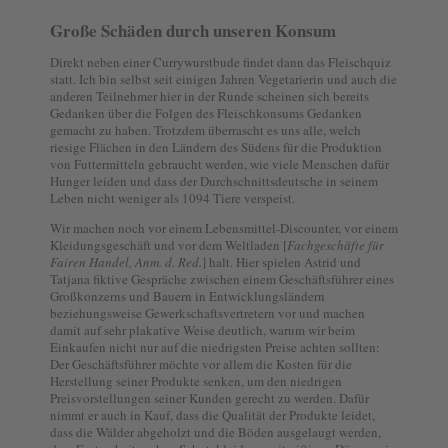
Große Schäden durch unseren Konsum
Direkt neben einer Currywurstbude findet dann das Fleischquiz
statt. Ich bin selbst seit einigen Jahren Vegetarierin und auch die
anderen Teilnehmer hier in der Runde scheinen sich bereits
Gedanken über die Folgen des Fleischkonsums Gedanken
gemacht zu haben. Trotzdem überrascht es uns alle, welch
riesige Flächen in den Ländern des Südens für die Produktion
von Futtermitteln gebraucht werden, wie viele Menschen dafür
Hunger leiden und dass der Durchschnittsdeutsche in seinem
Leben nicht weniger als 1094 Tiere verspeist.
Wir machen noch vor einem Lebensmittel-Discounter, vor einem
Kleidungsgeschäft und vor dem Weltladen [
Fachgeschäfte für
Fairen Handel, Anm. d. Red.
] halt. Hier spielen Astrid und
Tatjana fiktive Gespräche zwischen einem Geschäftsführer eines
Großkonzerns und Bauern in Entwicklungsländern
beziehungsweise Gewerkschaftsvertretern vor und machen
damit auf sehr plakative Weise deutlich, warum wir beim
Einkaufen nicht nur auf die niedrigsten Preise achten sollten:
Der Geschäftsführer möchte vor allem die Kosten für die
Herstellung seiner Produkte senken, um den niedrigen
Preisvorstellungen seiner Kunden gerecht zu werden. Dafür
nimmt er auch in Kauf, dass die Qualität der Produkte leidet,
dass die Wälder abgeholzt und die Böden ausgelaugt werden,