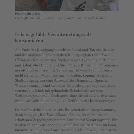
Foto: © Kölle Global
Ein Stoffbeutel als „globaler Finanzmarkt“, Foto: © Kölle Global
Lebensgefühl: Verantwortungsvoll
konsumieren
Am Ende des Rundgangs erzählen Astrid und Tatjana, dass sie
und die anderen ehrenamtlichen Rundgangleiter von
Kölle
Global
noch viele weitere Stationen und Themen von Blumen
und Tabak über Handy und Strom bis zu Blumen und Tourismus
in petto haben – Weil die Teilnehmer so viele Informationen
nicht mit einem Mal aufnehmen könnten, komme bei jedem
Stadtrundgang nur eine Auswahl die Themen zur Sprache.
Wiederkommen lohnt sich also. Zum Abschied bekommt jeder
von uns ein Stück fair gehandelte Schokolade aus dem
Weltladen geschenkt. Doch auch ohne diesen süßen Abschluss
wären wir wohl mit einem guten Gefühl nach Hause gegangen.
Ganz offensichtlich ist Astrids Botschaft also rübergekommen,
denn sie sagt: „Bei
Kölle Global
geht es uns nicht um den
erhobenen Zeigefinger oder um Schuld und Verantwortung. Wir
wollen zeigen, was jeder und jede Einzelne im Alltag tun kann,
um bewusst anders zu konsumieren und Einfluss zu nehmen. So