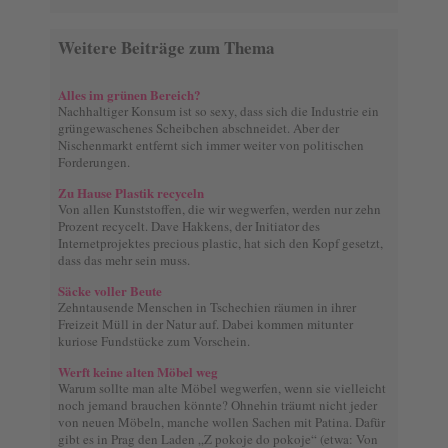
Weitere Beiträge zum Thema
Alles im grünen Bereich?
Nachhaltiger Konsum ist so sexy, dass sich die Industrie ein
grüngewaschenes Scheibchen abschneidet. Aber der
Nischenmarkt entfernt sich immer weiter von politischen
Forderungen.
Zu Hause Plastik recyceln
Von allen Kunststoffen, die wir wegwerfen, werden nur zehn
Prozent recycelt. Dave Hakkens, der Initiator des
Internetprojektes precious plastic, hat sich den Kopf gesetzt,
dass das mehr sein muss.
Säcke voller Beute
Zehntausende Menschen in Tschechien räumen in ihrer
Freizeit Müll in der Natur auf. Dabei kommen mitunter
kuriose Fundstücke zum Vorschein.
Werft keine alten Möbel weg
Warum sollte man alte Möbel wegwerfen, wenn sie vielleicht
noch jemand brauchen könnte? Ohnehin träumt nicht jeder
von neuen Möbeln, manche wollen Sachen mit Patina. Dafür
gibt es in Prag den Laden „Z pokoje do pokoje“ (etwa: Von