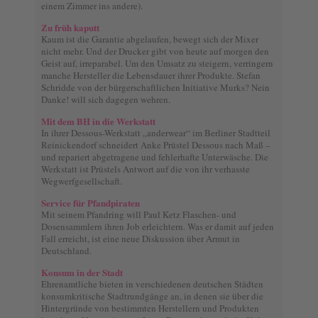
einem Zimmer ins andere).
Zu früh kaputt
Kaum ist die Garantie abgelaufen, bewegt sich der Mixer
nicht mehr. Und der Drucker gibt von heute auf morgen den
Geist auf, irreparabel. Um den Umsatz zu steigern, verringern
manche Hersteller die Lebensdauer ihrer Produkte. Stefan
Schridde von der bürgerschaftlichen Initiative Murks? Nein
Danke! will sich dagegen wehren.
Mit dem BH in die Werkstatt
In ihrer Dessous-Werkstatt „anderwear“ im Berliner Stadtteil
Reinickendorf schneidert Anke Prüstel Dessous nach Maß –
und repariert abgetragene und fehlerhafte Unterwäsche. Die
Werkstatt ist Prüstels Antwort auf die von ihr verhasste
Wegwerfgesellschaft.
Service für Pfandpiraten
Mit seinem Pfandring will Paul Ketz Flaschen- und
Dosensammlern ihren Job erleichtern. Was er damit auf jeden
Fall erreicht, ist eine neue Diskussion über Armut in
Deutschland.
Konsum in der Stadt
Ehrenamtliche bieten in verschiedenen deutschen Städten
konsumkritische Stadtrundgänge an, in denen sie über die
Hintergründe von bestimmten Herstellern und Produkten