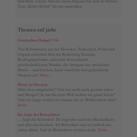
berichten. Unsere Autorin Janna Degener hat sich die Kölner
Tour „Kölle Global“ für uns angesehen.
Themen auf jádu
Gemischtes Doppel | V4
Vier Kolumnisten aus der Slowakei, Tschechien, Polen und
Ungarn schreiben über die Bedeutung Europas,
Rechtspopulismus, nationale Souveränität,
gesellschaftlichen Wandel, die Arroganz des westlichen
Blicks – und brechen damit staatliche und gedankliche
Grenzen auf.
Mehr...
Heute ist Morgen
Oder ist es umgekehrt?! Und war nicht auch gestern schon
mal Morgen? In was für einer Welt wollen wir gerne leben?
Und wie lange wollen wir warten, bis sie Wirklichkeit wird?
Mehr...
Im Auge des Betrachters
… liegt die Schönheit. Da liegt aber auch die Hässlichkeit –
und alles dazwischen. Als Betrachter sind wir jedoch nur
selten allein. Und als Betrachtete sowieso nicht.
Mehr...