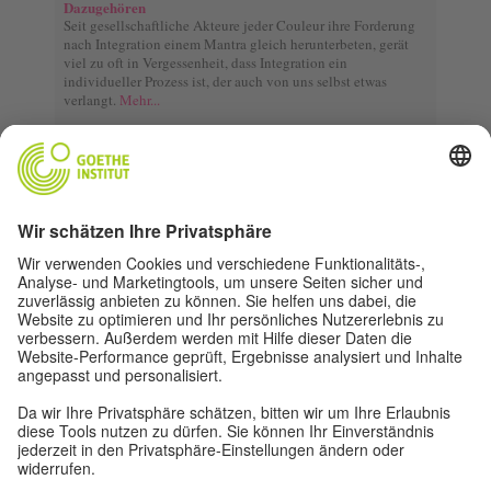
Dazugehören
Seit gesellschaftliche Akteure jeder Couleur ihre Forderung
nach Integration einem Mantra gleich herunterbeten, gerät
viel zu oft in Vergessenheit, dass Integration ein
individueller Prozess ist, der auch von uns selbst etwas
verlangt.
Mehr...
Themenarchiv
Ältere jádu-Schwerpunkte findest du im Themenarchiv.
Mehr...
top
|
|
|
© 2020 goethe-institut
privatsphäre-einstellungen
impressum
|
datenschutz
nutzungsbedingungen