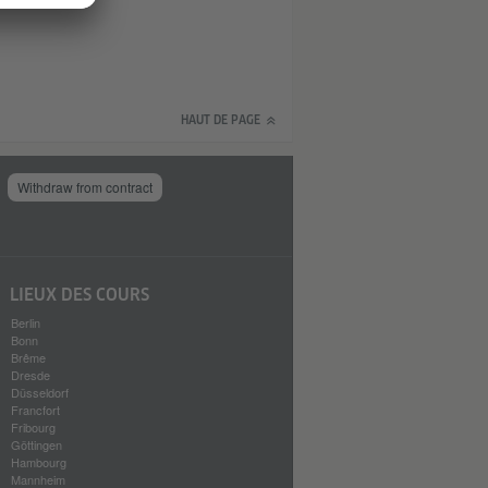
HAUT DE PAGE
Withdraw from contract
LIEUX DES COURS
Berlin
Bonn
Brême
Dresde
Düsseldorf
Francfort
Fribourg
Göttingen
Hambourg
Mannheim