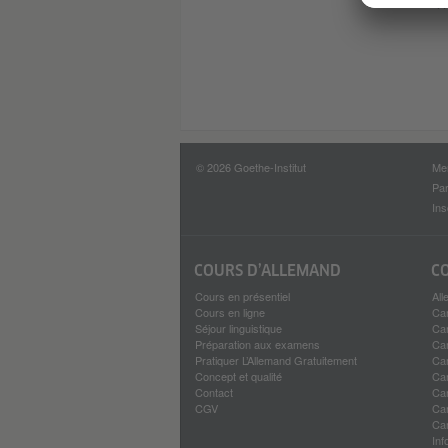
© 2026 Goethe-Institut
Men
Par
Ins
COURS D’ALLEMAND
C
Cours en présentiel
All
Cours en ligne
Cam
Séjour linguistique
Cam
Préparation aux examens
Cam
Pratiquer L’Allemand Gratuitement
Cam
Concept et qualité
Cam
Contact
Cam
CGV
Cam
Cam
Inf