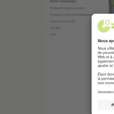
Séjour linguistique
Préparation aux examens
Pratiquer L’Allemand Gratuitement
Concept et qualité
Contact
CGV
Dep