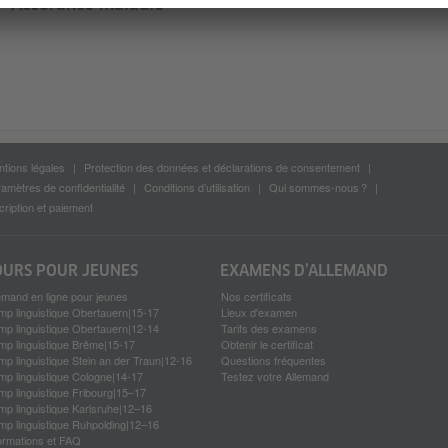
Assurance maladie
tions légales
Protection des données et déclarations de consentement
amètres de confidentialité
Conditions d’utilisation
Qui sommes-nous ?
cription et paiement
OURS POUR JEUNES
EXAMENS D’ALLEMAND
emand en ligne pour jeunes
Nos certificats
p linguistique Obertauern|15-17
Lieux d'examen
p linguistique Obertauern|12-14
Tarifs des examens
p linguistique Brême|15-17
Obtenir le certificat
p linguistique Stein an der Traun|12-16
Questions fréquentes
p linguistique Cologne|14-17
Testez votre Allemand
p linguistique Fribourg|15–17
p linguistique Karlsruhe|12–16
p linguistique Ruhpolding|12–16
ormations et FAQ