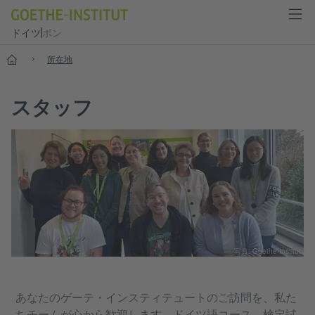
ドイツ
ボン
--
所在地
スタッフ
写真: Goethe-Institut
あなたのゲーテ・インスティテュートのご訪問を、私た
ちチームが心から歓迎します。ドイツ語コース、検定試